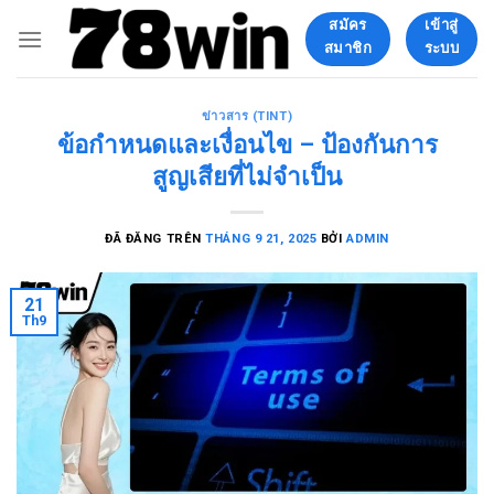
Chuyển
สมัคร
เข้าสู่
đến
สมาชิก
ระบบ
nội
dung
ข่าวสาร (TINT)
ข้อกำหนดและเงื่อนไข – ป้องกันการ
สูญเสียที่ไม่จำเป็น
ĐÃ ĐĂNG TRÊN
THÁNG 9 21, 2025
BỞI
ADMIN
21
Th9