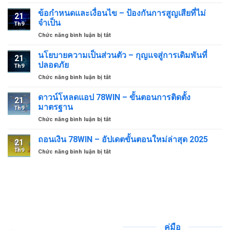
เข้า
–
ประโยชน์
สู่
ความ
ข้อกำหนดและเงื่อนไข – ป้องกันการสูญเสียที่ไม่
เดียว
21
ระบบ
ปลอดภัย
จำเป็น
ของ
Th9
78WIN
สูงสุด
ผู้
ở
Chức năng bình luận bị tắt
ง่ายดาย
เล่น
ข้อ
–
กำหนด
อัปเดต
นโยบายความเป็นส่วนตัว – กุญแจสู่การเดิมพันที่
21
และ
ล่าสุด
ปลอดภัย
Th9
เงื่อนไข
2025
ở
Chức năng bình luận bị tắt
–
นโยบาย
ป้องกัน
ความ
ดาวน์โหลดแอป 78WIN – ขั้นตอนการติดตั้ง
การ
21
เป็น
สูญ
มาตรฐาน
Th9
ส่วน
เสีย
ở
Chức năng bình luận bị tắt
ตัว
ที่
ดาวน์
–
ไม่
โหลด
ถอนเงิน 78WIN – อัปเดตขั้นตอนใหม่ล่าสุด 2025
กุญแจ
จำเป็น
21
แอป
สู่
Th9
ở
Chức năng bình luận bị tắt
78WIN
การ
ถอน
–
เดิม
เงิน
ขั้น
พัน
78WIN
ตอน
ที่
–
การ
ปลอดภัย
อัปเดต
ติด
ขั้น
ตั้ง
ตอน
มาตรฐาน
ใหม่
คู่มือ
ล่าสุด