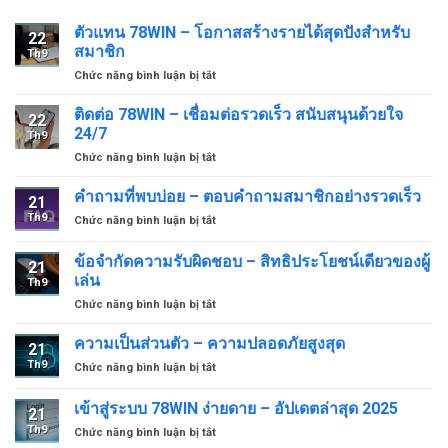
ตัวแทน 78WIN – โอกาสสร้างรายได้สุดปังสำหรับ
22
สมาชิก
Th9
ở
Chức năng bình luận bị tắt
ตัวแทน
78WIN
ติดต่อ 78WIN – เชื่อมต่อรวดเร็ว สนับสนุนด้วยใจ
22
–
24/7
Th9
โอกาส
ở
Chức năng bình luận bị tắt
สร้าง
ติดต่อ
ราย
78WIN
คำถามที่พบบ่อย – ตอบคำถามสมาชิกอย่างรวดเร็ว
ได้
21
–
สุด
Th9
ở
Chức năng bình luận bị tắt
เชื่อม
ปัง
คำถาม
ต่อ
สำหรับ
ที่
ข้อจำกัดความรับผิดชอบ – สิทธิประโยชน์เดียวของผู้
รวดเร็ว
สมาชิก
21
พบ
สนับสนุน
เล่น
Th9
บ่อย
ด้วย
ở
Chức năng bình luận bị tắt
–
ใจ
ข้อ
ตอบ
24/7
จำกัด
คำถาม
ความเป็นส่วนตัว – ความปลอดภัยสูงสุด
21
ความ
สมาชิก
Th9
ở
Chức năng bình luận bị tắt
รับ
อย่าง
ความ
ผิด
รวดเร็ว
เป็น
เข้าสู่ระบบ 78WIN ง่ายดาย – อัปเดตล่าสุด 2025
ชอบ
21
ส่วน
–
Th9
ở
Chức năng bình luận bị tắt
ตัว
สิทธิ