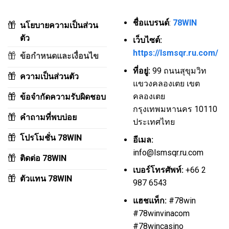
ชื่อแบรนด์
:
78WIN
นโยบายความเป็นส่วน
ตัว
เว็บไซต์:
https://lsmsqr.ru.com/
ข้อกำหนดและเงื่อนไข
ที่อยู่:
99 ถนนสุขุมวิท
ความเป็นส่วนตัว
แขวงคลองเตย เขต
คลองเตย
ข้อจำกัดความรับผิดชอบ
กรุงเทพมหานคร 10110
คำถามที่พบบ่อย
ประเทศไทย
โปรโมชั่น 78WIN
อีเมล:
info@lsmsqr.ru.com
ติดต่อ 78WIN
เบอร์โทรศัพท์:
+66 2
ตัวแทน 78WIN
987 6543
แฮชแท็ก:
#78win
#78winvinacom
#78wincasino