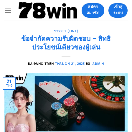
Chuyển
สมัคร
เข้าสู่
đến
สมาชิก
ระบบ
nội
dung
ข่าวสาร (TINT)
ข้อจำกัดความรับผิดชอบ – สิทธิ
ประโยชน์เดียวของผู้เล่น
ĐÃ ĐĂNG TRÊN
THÁNG 9 21, 2025
BỞI
ADMIN
21
Th9