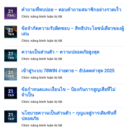
ติดต่อ
ราย
78WIN
คำถามที่พบบ่อย – ตอบคำถามสมาชิกอย่างรวดเร็ว
ได้
21
–
สุด
Th9
ở
Chức năng bình luận bị tắt
เชื่อม
ปัง
คำถาม
ต่อ
สำหรับ
ที่
ข้อจำกัดความรับผิดชอบ – สิทธิประโยชน์เดียวของผู้
รวดเร็ว
สมาชิก
21
พบ
สนับสนุน
เล่น
Th9
บ่อย
ด้วย
ở
Chức năng bình luận bị tắt
–
ใจ
ข้อ
ตอบ
24/7
จำกัด
คำถาม
ความเป็นส่วนตัว – ความปลอดภัยสูงสุด
21
ความ
สมาชิก
Th9
ở
Chức năng bình luận bị tắt
รับ
อย่าง
ความ
ผิด
รวดเร็ว
เป็น
เข้าสู่ระบบ 78WIN ง่ายดาย – อัปเดตล่าสุด 2025
ชอบ
21
ส่วน
–
Th9
ở
Chức năng bình luận bị tắt
ตัว
สิทธิ
เข้า
–
ประโยชน์
สู่
ความ
ข้อกำหนดและเงื่อนไข – ป้องกันการสูญเสียที่ไม่
เดียว
21
ระบบ
ปลอดภัย
จำเป็น
ของ
Th9
78WIN
สูงสุด
ผู้
ở
Chức năng bình luận bị tắt
ง่ายดาย
เล่น
ข้อ
–
กำหนด
อัปเดต
นโยบายความเป็นส่วนตัว – กุญแจสู่การเดิมพันที่
21
และ
ล่าสุด
ปลอดภัย
Th9
เงื่อนไข
2025
ở
Chức năng bình luận bị tắt
–