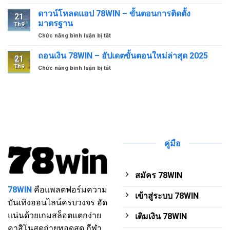
นโยบาย
ป้องกัน
ความ
ดาวน์โหลดแอป 78WIN – ขั้นตอนการติดตั้ง
การ
21
เป็น
สูญ
มาตรฐาน
Th9
ส่วน
เสีย
ở
Chức năng bình luận bị tắt
ตัว
ที่
ดาวน์
–
ไม่
โหลด
ถอนเงิน 78WIN – อัปเดตขั้นตอนใหม่ล่าสุด 2025
กุญแจ
จำเป็น
21
แอป
สู่
Th9
ở
Chức năng bình luận bị tắt
78WIN
การ
ถอน
–
เดิม
เงิน
ขั้น
พัน
78WIN
ตอน
ที่
–
การ
ปลอดภัย
อัปเดต
ติด
ขั้น
ตั้ง
ตอน
มาตรฐาน
ใหม่
คู่มือ
ล่าสุด
2025
สมัคร 78WIN
78WIN
คือแพลตฟอร์มความ
เข้าสู่ระบบ 78WIN
บันเทิงออนไลน์ครบวงจร อัด
แน่นด้วยเกมสล็อตแตกง่าย
เติมเงิน 78WIN
คาสิโนสดถ่ายทอดสด กีฬา