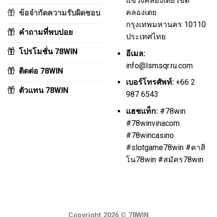
แขวงคลองเตย เขต
คลองเตย
ข้อจำกัดความรับผิดชอบ
กรุงเทพมหานคร 10110
คำถามที่พบบ่อย
ประเทศไทย
โปรโมชั่น 78WIN
อีเมล:
info@lsmsqr.ru.com
ติดต่อ 78WIN
เบอร์โทรศัพท์:
+66 2
ตัวแทน 78WIN
987 6543
แฮชแท็ก:
#78win
#78winvinacom
#78wincasino
#slotgame78win #คาสิ
โน78win #สมัคร78win
Copyright 2026 ©
78WIN