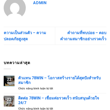
ADMIN
ความเป็นส่วนตัว – ความ
คำถามที่พบบ่อย – ตอบ
ปลอดภัยสูงสุด
คำถามสมาชิกอย่างรวดเร็ว
บทความล่าสุด
ตัวแทน 78WIN – โอกาสสร้างรายได้สุดปังสำหรับ
22
สมาชิก
Th9
ở
Chức năng bình luận bị tắt
ตัวแทน
78WIN
ติดต่อ 78WIN – เชื่อมต่อรวดเร็ว สนับสนุนด้วยใจ
22
–
24/7
Th9
โอกาส
ở
Chức năng bình luận bị tắt
สร้าง