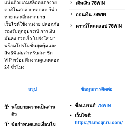
แน่นด้วยเกมสล็อตแตกง่าย
เติมเงิน 78WIN
คาสิโนสดถ่ายทอดสด กีฬา
ถอนเงิน 78WIN
หวย และอีกมากมาย
เว็บไซต์ใช้งานง่าย ปลอดภัย
ดาวน์โหลดแอป 78WIN
รองรับทุกอุปกรณ์ การเงิน
มั่นคง รวดเร็ว โปร่งใส มา
พร้อมโปรโมชั่นสุดคุ้มและ
สิทธิพิเศษสำหรับสมาชิก
VIP พร้อมทีมงานดูแลตลอด
24 ชั่วโมง
สรุป
ข้อมูลการติดต่อ
ชื่อแบรนด์
:
78WIN
นโยบายความเป็นส่วน
ตัว
เว็บไซต์:
https://lsmsqr.ru.com/
ข้อกำหนดและเงื่อนไข