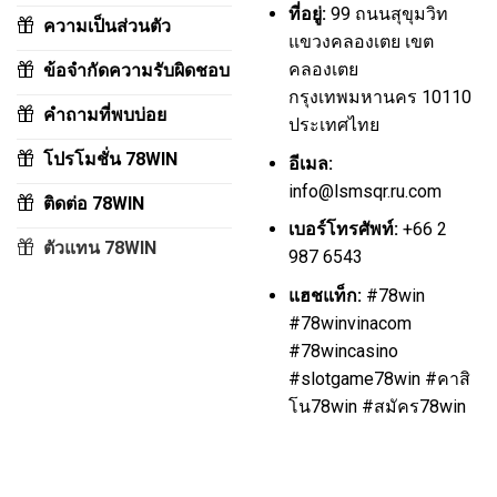
ที่อยู่:
99 ถนนสุขุมวิท
ความเป็นส่วนตัว
แขวงคลองเตย เขต
คลองเตย
ข้อจำกัดความรับผิดชอบ
กรุงเทพมหานคร 10110
คำถามที่พบบ่อย
ประเทศไทย
โปรโมชั่น 78WIN
อีเมล:
info@lsmsqr.ru.com
ติดต่อ 78WIN
เบอร์โทรศัพท์:
+66 2
ตัวแทน 78WIN
987 6543
แฮชแท็ก:
#78win
#78winvinacom
#78wincasino
#slotgame78win #คาสิ
โน78win #สมัคร78win