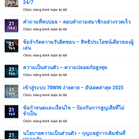
24/7
Th9
โอกาส
ở
Chức năng bình luận bị tắt
สร้าง
ติดต่อ
ราย
78WIN
คำถามที่พบบ่อย – ตอบคำถามสมาชิกอย่างรวดเร็ว
ได้
21
–
สุด
Th9
ở
Chức năng bình luận bị tắt
เชื่อม
ปัง
คำถาม
ต่อ
สำหรับ
ที่
ข้อจำกัดความรับผิดชอบ – สิทธิประโยชน์เดียวของผู้
รวดเร็ว
สมาชิก
21
พบ
สนับสนุน
เล่น
Th9
บ่อย
ด้วย
ở
Chức năng bình luận bị tắt
–
ใจ
ข้อ
ตอบ
24/7
จำกัด
คำถาม
ความเป็นส่วนตัว – ความปลอดภัยสูงสุด
21
ความ
สมาชิก
Th9
ở
Chức năng bình luận bị tắt
รับ
อย่าง
ความ
ผิด
รวดเร็ว
เป็น
เข้าสู่ระบบ 78WIN ง่ายดาย – อัปเดตล่าสุด 2025
ชอบ
21
ส่วน
–
Th9
ở
Chức năng bình luận bị tắt
ตัว
สิทธิ
เข้า
–
ประโยชน์
สู่
ความ
ข้อกำหนดและเงื่อนไข – ป้องกันการสูญเสียที่ไม่
เดียว
21
ระบบ
ปลอดภัย
จำเป็น
ของ
Th9
78WIN
สูงสุด
ผู้
ở
Chức năng bình luận bị tắt
ง่ายดาย
เล่น
ข้อ
–
กำหนด
อัปเดต
นโยบายความเป็นส่วนตัว – กุญแจสู่การเดิมพันที่
21
และ
ล่าสุด