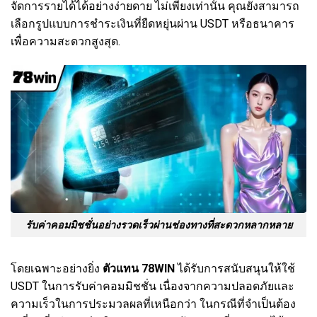
จัดการรายได้ได้อย่างง่ายดาย ไม่เพียงเท่านั้น คุณยังสามารถ
เลือกรูปแบบการชำระเงินที่ยืดหยุ่นผ่าน USDT หรือธนาคาร
เพื่อความสะดวกสูงสุด.
รับค่าคอมมิชชั่นอย่างรวดเร็วผ่านช่องทางที่สะดวกหลากหลาย
โดยเฉพาะอย่างยิ่ง
ตัวแทน 78WIN
ได้รับการสนับสนุนให้ใช้
USDT ในการรับค่าคอมมิชชั่น เนื่องจากความปลอดภัยและ
ความเร็วในการประมวลผลที่เหนือกว่า ในกรณีที่จำเป็นต้อง