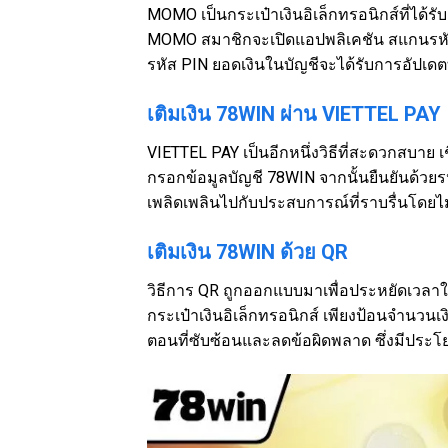
MOMO เป็นกระเป๋าเงินอิเล็กทรอนิกส์ที่ได้รับ
MOMO สมาชิกจะเปิดแอปพลิเคชัน สแกนรหั
รหัส PIN ยอดเงินในบัญชีจะได้รับการอัปเดตท
เติมเงิน 78WIN ผ่าน VIETTEL PAY
VIETTEL PAY เป็นอีกหนึ่งวิธีที่สะดวกสบาย
กรอกข้อมูลบัญชี 78WIN จากนั้นยืนยันด้วยรหั
เพลิดเพลินไปกับประสบการณ์ที่ราบรื่นโดยไ
เติมเงิน 78WIN ด้วย QR
วิธีการ QR ถูกออกแบบมาเพื่อประหยัดเวลาใ
กระเป๋าเงินอิเล็กทรอนิกส์ เพียงป้อนจำนวนเง
ตอนที่ซับซ้อนและลดข้อผิดพลาด ซึ่งมีประโยชน์อ