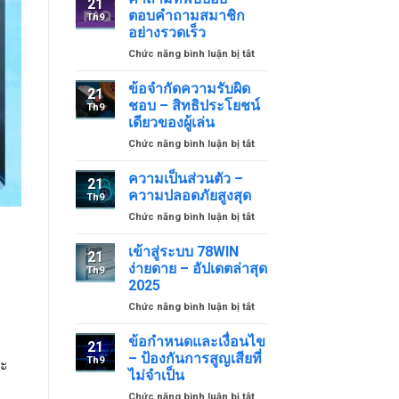
21
–
ปัง
ตอบคำถามสมาชิก
Th9
เชื่อม
สำหรับ
อย่างรวดเร็ว
ต่อ
สมาชิก
ở
Chức năng bình luận bị tắt
รวดเร็ว
คำถาม
สนับสนุน
ที่
ด้วย
ข้อจำกัดความรับผิด
21
พบ
ใจ
ชอบ – สิทธิประโยชน์
Th9
บ่อย
24/7
เดียวของผู้เล่น
–
ở
Chức năng bình luận bị tắt
ตอบ
ข้อ
คำถาม
จำกัด
สมาชิก
ความเป็นส่วนตัว –
21
ความ
อย่าง
ความปลอดภัยสูงสุด
Th9
รับ
รวดเร็ว
ở
Chức năng bình luận bị tắt
ผิด
ความ
ชอบ
เป็น
เข้าสู่ระบบ 78WIN
–
21
ส่วน
สิทธิ
ง่ายดาย – อัปเดตล่าสุด
Th9
ตัว
ประโยชน์
2025
–
เดียว
ở
Chức năng bình luận bị tắt
ความ
ของ
เข้า
ปลอดภัย
ผู้
สู่
สูงสุด
ข้อกำหนดและเงื่อนไข
เล่น
21
ระบบ
– ป้องกันการสูญเสียที่
Th9
ละ
78WIN
ไม่จำเป็น
ง่ายดาย
ở
Chức năng bình luận bị tắt
–