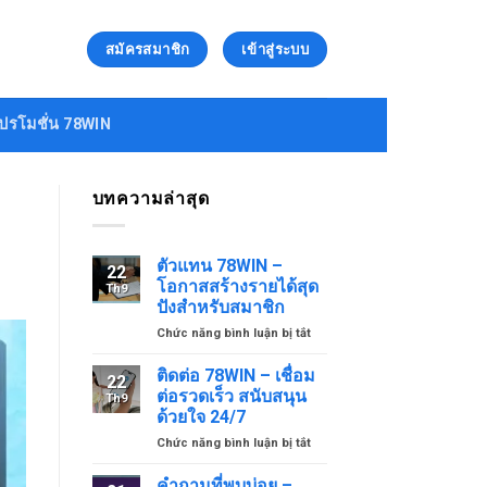
สมัครสมาชิก
เข้าสู่ระบบ
ปรโมชั่น 78WIN
บทความล่าสุด
ตัวแทน 78WIN –
22
โอกาสสร้างรายได้สุด
Th9
ปังสำหรับสมาชิก
ở
Chức năng bình luận bị tắt
ตัวแทน
78WIN
ติดต่อ 78WIN – เชื่อม
22
–
ต่อรวดเร็ว สนับสนุน
Th9
โอกาส
ด้วยใจ 24/7
สร้าง
ở
Chức năng bình luận bị tắt
ราย
ติดต่อ
ได้
78WIN
สุด
คำถามที่พบบ่อย –