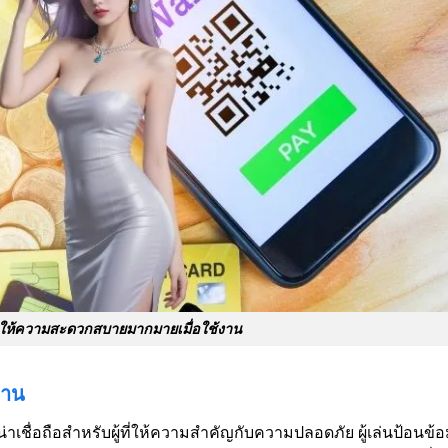
 ให้ความสะดวกสบายมากมายเมื่อใช้งาน
ฐาน
่าเชื่อถือสำหรับผู้ที่ให้ความสำคัญกับความปลอดภัย ผู้เล่นป้อนข้อ