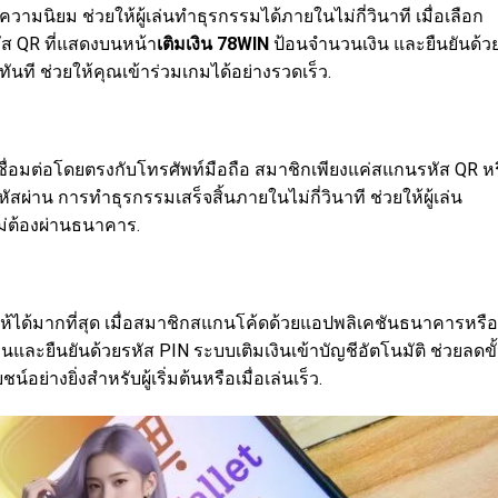
ความนิยม ช่วยให้ผู้เล่นทำธุรกรรมได้ภายในไม่กี่วินาที เมื่อเลือก
ส QR ที่แสดงบนหน้า
เติมเงิน 78WIN
ป้อนจำนวนเงิน และยืนยันด้ว
ันที ช่วยให้คุณเข้าร่วมเกมได้อย่างรวดเร็ว.
 เชื่อมต่อโดยตรงกับโทรศัพท์มือถือ สมาชิกเพียงแค่สแกนรหัส QR ห
สผ่าน การทำธุรกรรมเสร็จสิ้นภายในไม่กี่วินาที ช่วยให้ผู้เล่น
ม่ต้องผ่านธนาคาร.
ห้ได้มากที่สุด เมื่อสมาชิกสแกนโค้ดด้วยแอปพลิเคชันธนาคารหรือ
ินและยืนยันด้วยรหัส PIN ระบบเติมเงินเข้าบัญชีอัตโนมัติ ช่วยลดขั
ย่างยิ่งสำหรับผู้เริ่มต้นหรือเมื่อเล่นเร็ว.