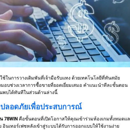
ู้ใช้ในการวางเดิมพันที่เจ้ามือรับแทง ด้วยเทคโนโลยีที่ทันสมัย
จึงมอบช่วงเวลาการซื้อขายที่ยอดเยี่ยมเสมอ คำแนะนำทีละขั้นตอน
นพบได้ทันทีในส่วนด้านล่างนี้.
ี่ปลอดภัยเพื่อประสบการณ์
งิน 78WIN
คือขั้นตอนที่เปิดโอกาสให้คุณเข้าร่วมห้องเกมทั้งหมดแ
อินเทอร์เฟซหลังเข้าสู่ระบบได้รับการออกแบบให้ใช้งานง่าย