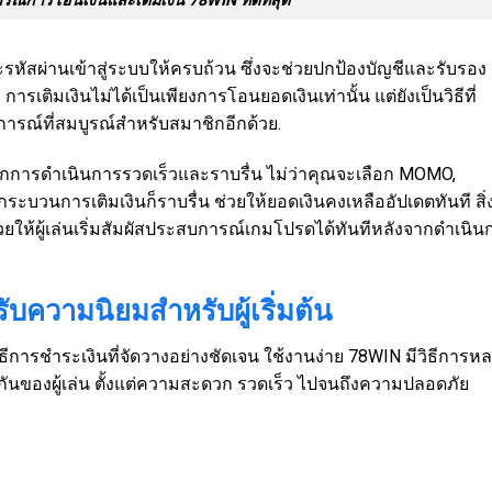
ณ์การโอนเงินและเติมเงิน 78WIN ที่ดีที่สุด
ะรหัสผ่านเข้าสู่ระบบให้ครบถ้วน ซึ่งจะช่วยปกป้องบัญชีและรับรอง
ติมเงินไม่ได้เป็นเพียงการโอนยอดเงินเท่านั้น แต่ยังเป็นวิธีที่
ารณ์ที่สมบูรณ์สำหรับสมาชิกอีกด้วย.
ทุกการดำเนินการรวดเร็วและราบรื่น ไม่ว่าคุณจะเลือก MOMO,
บวนการเติมเงินก็ราบรื่น ช่วยให้ยอดเงินคงเหลืออัปเดตทันที สิ่งน
ห้ผู้เล่นเริ่มสัมผัสประสบการณ์เกมโปรดได้ทันทีหลังจากดำเนิน
รับความนิยมสำหรับผู้เริ่มต้น
นวิธีการชำระเงินที่จัดวางอย่างชัดเจน ใช้งานง่าย 78WIN มีวิธีการห
ันของผู้เล่น ตั้งแต่ความสะดวก รวดเร็ว ไปจนถึงความปลอดภัย