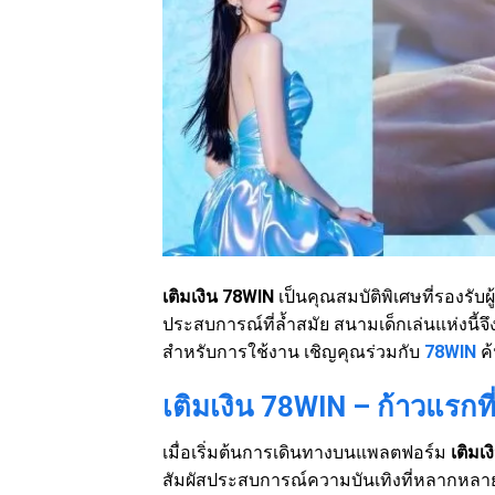
เติมเงิน 78WIN
เป็นคุณสมบัติพิเศษที่รองรับผ
ประสบการณ์ที่ล้ำสมัย สนามเด็กเล่นแห่งนี้
สำหรับการใช้งาน เชิญคุณร่วมกับ
78WIN
ค้
เติมเงิน 78WIN – ก้าวแรกท
เมื่อเริ่มต้นการเดินทางบนแพลตฟอร์ม
เติมเ
สัมผัสประสบการณ์ความบันเทิงที่หลากหลาย 