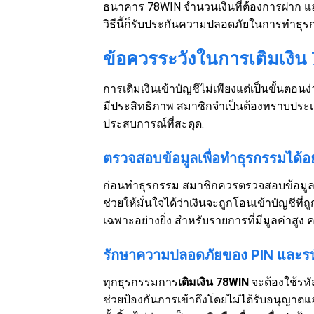
ธนาคาร 78WIN จำนวนเงินที่ต้องการฝาก และย
วิธีนี้ก็รับประกันความปลอดภัยในการทำธุ
ข้อควรระวังในการเติมเงิน 
การเติมเงินเข้าบัญชีไม่เพียงแต่เป็นขั้นตอนง
มีประสิทธิภาพ สมาชิกจำเป็นต้องทราบประเ
ประสบการณ์ที่สะดุด.
ตรวจสอบข้อมูลเพื่อทำธุรกรรมได้อย
ก่อนทำธุรกรรม สมาชิกควรตรวจสอบข้อมูลต่าง
ช่วยให้มั่นใจได้ว่าเงินจะถูกโอนเข้าบัญชีที
เฉพาะอย่างยิ่ง สำหรับรายการที่มีมูลค่าส
รักษาความปลอดภัยของ PIN และรห
ทุกธุรกรรมการ
เติมเงิน 78WIN
จะต้องใช้รหัส
ช่วยป้องกันการเข้าถึงโดยไม่ได้รับอนุญาต