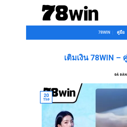
Chuyển
đến
nội
dung
78WIN
คู่มือ
เติมเงิน 78WIN – คู
ĐÃ ĐĂ
20
Th9